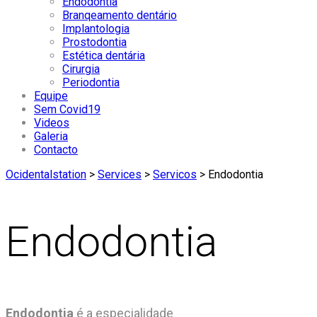
Endodontia
Branqeamento dentário
Implantologia
Prostodontia
Estética dentária
Cirurgia
Periodontia
Equipe
Sem Covid19
Videos
Galeria
Contacto
Ocidentalstation
>
Services
>
Servicos
>
Endodontia
Endodontia
Endodontia
é a especialidade