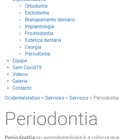
Ortodontia
Endodontia
Branqeamento dentário
Implantologia
Prostodontia
Estética dentária
Cirurgia
Periodontia
Equipe
Sem Covid19
Videos
Galeria
Contacto
Ocidentalstation
>
Services
>
Servicos
>
Periodontia
Periodontia
Periodontia
ou periodontológia é a ciência que