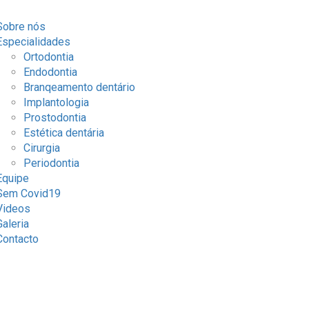
Sobre nós
Especialidades
Ortodontia
Endodontia
Branqeamento dentário
Implantologia
Prostodontia
Estética dentária
Cirurgia
Periodontia
Equipe
Sem Covid19
Videos
Galeria
Contacto