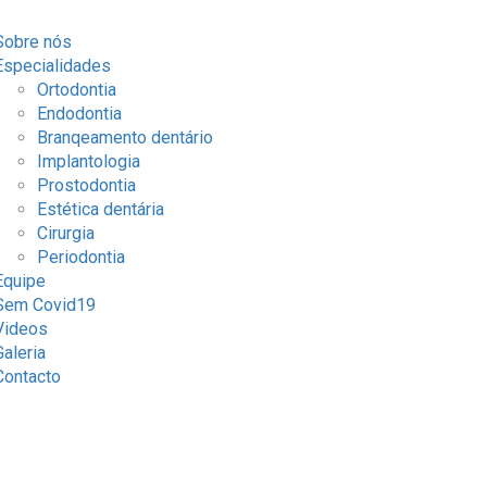
Sobre nós
Especialidades
Ortodontia
Endodontia
Branqeamento dentário
Implantologia
Prostodontia
Estética dentária
Cirurgia
Periodontia
Equipe
Sem Covid19
Videos
Galeria
Contacto